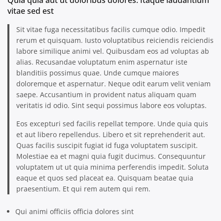
vitae sed est
Sit vitae fuga necessitatibus facilis cumque odio. Impedit
rerum et quisquam. Iusto voluptatibus reiciendis reiciendis
labore similique animi vel. Quibusdam eos ad voluptas ab
alias. Recusandae voluptatum enim aspernatur iste
blanditiis possimus quae. Unde cumque maiores
doloremque et aspernatur. Neque odit earum velit veniam
saepe. Accusantium in provident natus aliquam quam
veritatis id odio. Sint sequi possimus labore eos voluptas.
Eos excepturi sed facilis repellat tempore. Unde quia quis
et aut libero repellendus. Libero et sit reprehenderit aut.
Quas facilis suscipit fugiat id fuga voluptatem suscipit.
Molestiae ea et magni quia fugit ducimus. Consequuntur
voluptatem ut ut quia minima perferendis impedit. Soluta
eaque et quos sed placeat ea. Quisquam beatae quia
praesentium. Et qui rem autem qui rem.
Qui animi officiis officia dolores sint