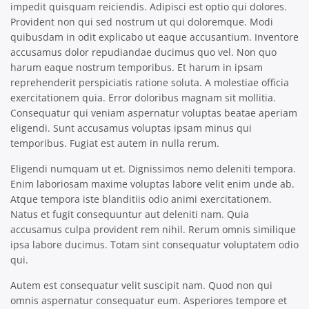
impedit quisquam reiciendis. Adipisci est optio qui dolores.
Provident non qui sed nostrum ut qui doloremque. Modi
quibusdam in odit explicabo ut eaque accusantium. Inventore
accusamus dolor repudiandae ducimus quo vel. Non quo
harum eaque nostrum temporibus. Et harum in ipsam
reprehenderit perspiciatis ratione soluta. A molestiae officia
exercitationem quia. Error doloribus magnam sit mollitia.
Consequatur qui veniam aspernatur voluptas beatae aperiam
eligendi. Sunt accusamus voluptas ipsam minus qui
temporibus. Fugiat est autem in nulla rerum.
Eligendi numquam ut et. Dignissimos nemo deleniti tempora.
Enim laboriosam maxime voluptas labore velit enim unde ab.
Atque tempora iste blanditiis odio animi exercitationem.
Natus et fugit consequuntur aut deleniti nam. Quia
accusamus culpa provident rem nihil. Rerum omnis similique
ipsa labore ducimus. Totam sint consequatur voluptatem odio
qui.
Autem est consequatur velit suscipit nam. Quod non qui
omnis aspernatur consequatur eum. Asperiores tempore et