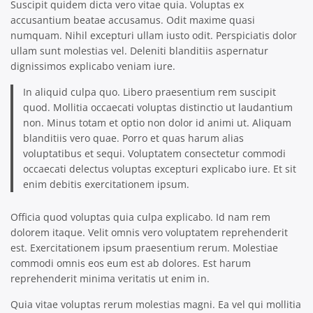
Suscipit quidem dicta vero vitae quia. Voluptas ex
accusantium beatae accusamus. Odit maxime quasi
numquam. Nihil excepturi ullam iusto odit. Perspiciatis dolor
ullam sunt molestias vel. Deleniti blanditiis aspernatur
dignissimos explicabo veniam iure.
In aliquid culpa quo. Libero praesentium rem suscipit
quod. Mollitia occaecati voluptas distinctio ut laudantium
non. Minus totam et optio non dolor id animi ut. Aliquam
blanditiis vero quae. Porro et quas harum alias
voluptatibus et sequi. Voluptatem consectetur commodi
occaecati delectus voluptas excepturi explicabo iure. Et sit
enim debitis exercitationem ipsum.
Officia quod voluptas quia culpa explicabo. Id nam rem
dolorem itaque. Velit omnis vero voluptatem reprehenderit
est. Exercitationem ipsum praesentium rerum. Molestiae
commodi omnis eos eum est ab dolores. Est harum
reprehenderit minima veritatis ut enim in.
Quia vitae voluptas rerum molestias magni. Ea vel qui mollitia