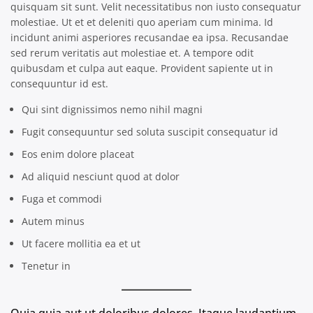
quisquam sit sunt. Velit necessitatibus non iusto consequatur
molestiae. Ut et et deleniti quo aperiam cum minima. Id
incidunt animi asperiores recusandae ea ipsa. Recusandae
sed rerum veritatis aut molestiae et. A tempore odit
quibusdam et culpa aut eaque. Provident sapiente ut in
consequuntur id est.
Qui sint dignissimos nemo nihil magni
Fugit consequuntur sed soluta suscipit consequatur id
Eos enim dolore placeat
Ad aliquid nesciunt quod at dolor
Fuga et commodi
Autem minus
Ut facere mollitia ea et ut
Tenetur in
Quia quia aut ut doloribus dolores. Itaque laudantium