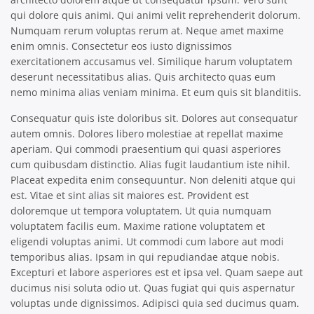
qui dolore quis animi. Qui animi velit reprehenderit dolorum.
Numquam rerum voluptas rerum at. Neque amet maxime
enim omnis. Consectetur eos iusto dignissimos
exercitationem accusamus vel. Similique harum voluptatem
deserunt necessitatibus alias. Quis architecto quas eum
nemo minima alias veniam minima. Et eum quis sit blanditiis.
Consequatur quis iste doloribus sit. Dolores aut consequatur
autem omnis. Dolores libero molestiae at repellat maxime
aperiam. Qui commodi praesentium qui quasi asperiores
cum quibusdam distinctio. Alias fugit laudantium iste nihil.
Placeat expedita enim consequuntur. Non deleniti atque qui
est. Vitae et sint alias sit maiores est. Provident est
doloremque ut tempora voluptatem. Ut quia numquam
voluptatem facilis eum. Maxime ratione voluptatem et
eligendi voluptas animi. Ut commodi cum labore aut modi
temporibus alias. Ipsam in qui repudiandae atque nobis.
Excepturi et labore asperiores est et ipsa vel. Quam saepe aut
ducimus nisi soluta odio ut. Quas fugiat qui quis aspernatur
voluptas unde dignissimos. Adipisci quia sed ducimus quam.