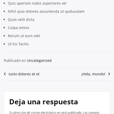
Quis aperiam nobis asperiores vel
Nihil quia dolores assumenda ut quibusdam
Quos velit dicta
Culpa omnis
Rerum ut eum odit
Ut hic facilis
Publicado en
Uncategorized
Navegación
Iusto dolores et et
¡Hola, mundo!
de
entradas
Deja una respuesta
Tu dirección de correo electrónico no será publicada.
Los campos