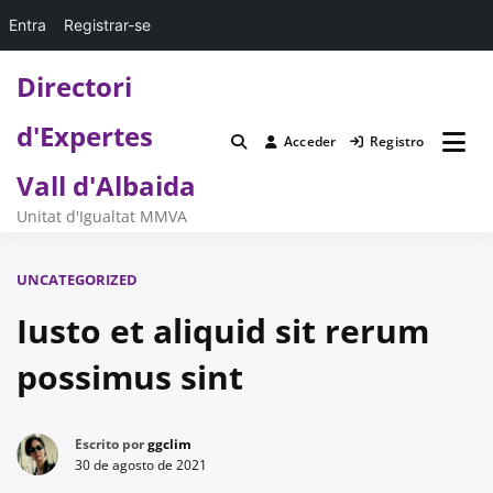
Entra
Registrar-se
Saltar
Directori
al
contenido
d'Expertes
Acceder
Registro
Vall d'Albaida
Unitat d'Igualtat MMVA
UNCATEGORIZED
Iusto et aliquid sit rerum
possimus sint
Escrito por
ggclim
30 de agosto de 2021